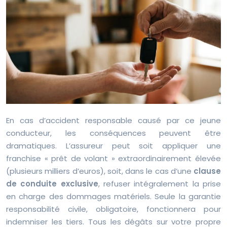
En cas d’accident responsable causé par ce jeune
conducteur, les conséquences peuvent être
dramatiques. L’assureur peut soit appliquer une
franchise « prêt de volant » extraordinairement élevée
(plusieurs milliers d’euros), soit, dans le cas d’une
clause
de conduite exclusive
, refuser intégralement la prise
en charge des dommages matériels. Seule la garantie
responsabilité civile, obligatoire, fonctionnera pour
indemniser les tiers. Tous les dégâts sur votre propre